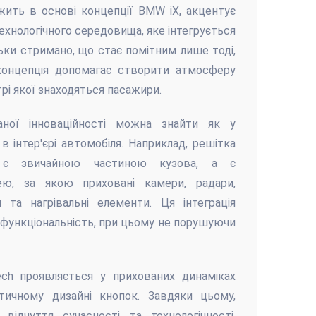
жить в основі концепції BMW iX, акцентує
ехнологічного середовища, яке інтегрується
ьки стримано, що стає помітним лише тоді,
концепція допомагає створити атмосферу
трі якої знаходяться пасажири.
аної інноваційності можна знайти як у
 в інтер'єрі автомобіля. Наприклад, решітка
є звичайною частиною кузова, а є
ею, за якою приховані камери, радари,
 та нагрівальні елементи. Ця інтеграція
 функціональність, при цьому не порушуючи
ech проявляється у прихованих динаміках
стичному дизайні кнопок. Завдяки цьому,
ідчуття сучасності та технологічності,