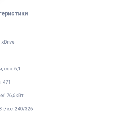
ктеристики
:
xDrive
м, сек:
6,1
м:
471
еї:
76,6кВт
Вт/к.с:
240/326