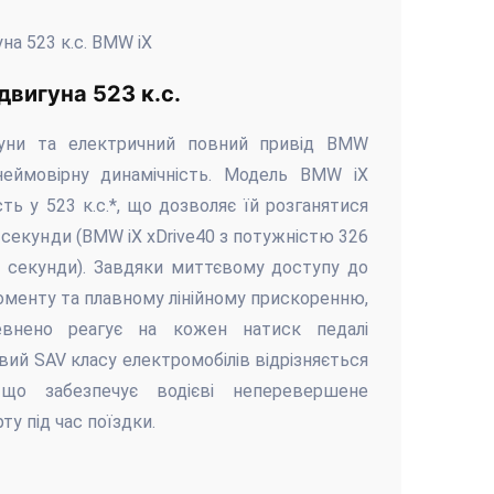
вигуна 523 к.с.
гуни та електричний повний привід BMW
еймовірну динамічність. Модель BMW iX
ть у 523 к.с.*, що дозволяє їй розганятися
6 секунди (BMW iX xDrive40 з потужністю 326
,1 секунди). Завдяки миттєвому доступу до
менту та плавному лінійному прискоренню,
нено реагує на кожен натиск педалі
овий SAV класу електромобілів відрізняється
 що забезпечує водієві неперевершене
у під час поїздки.