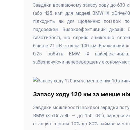
Завдяки вражаючому запасу ходу до 630 км
(або 425 км* для моделі BMW iX xDrive40
підходить як для щоденних поїздок по
подорожей. Високоефективний дизайн iX
властивості, що сприяє зниженню спожи
більше 21 кВт-год на 100 км. Вражаючий к
0.25 робить BMW iX найефективніш
забезпечуючи неперевершену економічність 
Запасу ходу 120 км за менше ніж
Завдяки можливості швидкої зарядки потуж
BMW iX xDrive40 — до 150 кВт), зарядка 
станціях з рівня 10% до 80% займає менш