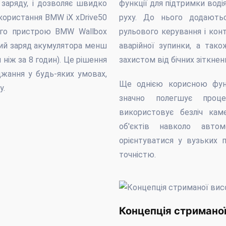
 заряду, і дозволяє швидко
функції для підтримки водія
користання BMW iX xDrive50
руху. До нього додаютьс
го пристрою BMW Wallbox
рульового керування і кон
ний заряд акумулятора менш
аварійної зупинки, а так
 ніж за 8 годин). Це рішення
захистом від бічних зіткнен
джання у будь-яких умовах,
Ще однією корисною функ
у.
значно полегшує проц
використовує безліч ка
об'єктів навколо авто
орієнтуватися у вузьких 
точністю.
Концепція стриманої