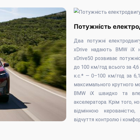
Потужність електрод
Два потужні електродви
xDrive надають BMW iX н
xDrive50 розвиває потужніс
до 100 км/год всього за 4,
к.с.* — 0–100 км/год за 6
максимального крутного мо
BMW iX швидко та впев
акселератора. Крім того, н
відмінною керованістю,
відчуття контролю і комфорт