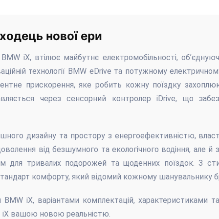
ходець нової ери
BMW iX, втілює майбутнє електромобільності, об’єднуючи
аційній технології BMW eDrive та потужному електричном
ентне прискорення, яке робить кожну поїздку захоплю
авляється через сенсорний контролер iDrive, що заб
ішного дизайну та простору з енергоефективністю, влас
волення від безшумного та екологічного водіння, але й 
ом для тривалих подорожей та щоденних поїздок. З ст
 стандарт комфорту, який відомий кожному шанувальнику б
BMW iX, варіантами комплектацій, характеристиками та 
т iX вашою новою реальністю.