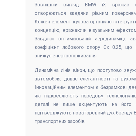
Зовнішній вигляд BMW iX вражає с
створюється завдяки рівним поверхням 
Кожен елемент кузова органічно інтегруєт
концепцію, вражаючи візуальним ефектом 
Завдяки оптимізованій аеродинаміці, 
коефіцієнт лобового опору Cx 0.25, що
знижує енергоспоживання.
Динамічна лінія вікон, що поступово зву
автомобіля, додає елегантності та рухомо
Інноваційним елементом є безрамкові две
які підкреслюють передову технологічніс
деталі не лише акцентують на його с
підтверджують новаторський дух бренду B
транспортних засобів.