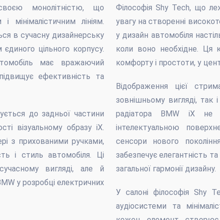
воєю монолітністю, що
Філософія Shy Tech, що ле
і мінімалістичним лініям.
увагу на створенні високот
ься в сучасну дизайнерську
у дизайн автомобіля настіл
єдиного цільного корпусу.
коли воно необхідне. Ця 
автомобіль має вражаючий
комфорту і простоти, у цен
 підвищує ефективність та
Відображення цієї стрим
зовнішньому вигляді, так і
жується до задньої частини
радіатора BMW iX не 
сті візуальному образу iX.
інтелектуальною поверхн
рі з прихованими ручками,
сенсори нового покоління
ть і стиль автомобіля. Ці
забезпечує елегантність та
учасному вигляді, але й
загальної гармонії дизайну.
MW у розробці електричних
У салоні філософія Shy T
аудіосистеми та мінімалі
кожен елемент створює в