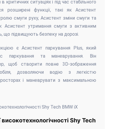
 в критичних ситуаціях і під час стабільного
я розширені функції, такі як Асистент
тролю смуги руху, Асистент зміни смуги та
ож Асистент утримання смуги з активним
ь, що підвищують безпеку на дорозі.
цією є Асистент паркування Plus, який
ес паркування та маневрування. Він
мер, щоб створити повне 3D-зображення
мобіля, дозволяючи водію з легкістю
просторах і маневрувати з максимальною
 високотехнологічності Shy Tech