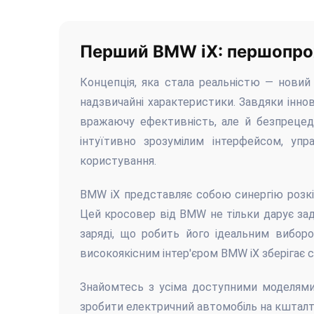
Перший BMW iX: першопро
Концепція, яка стала реальністю — новий 
надзвичайні характеристики. Завдяки іннов
вражаючу ефективність, але й безпрецед
інтуїтивно зрозумілим інтерфейсом, упр
користування.
BMW iX представляє собою синергію розк
Цей кросовер від BMW не тільки дарує задо
заряді, що робить його ідеальним вибор
високоякісним інтер'єром BMW iX зберігає
Знайомтесь з усіма доступними моделями 
зробити електричний автомобіль на кштал