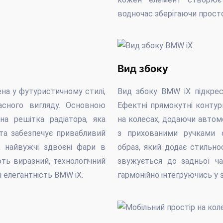
водночас зберігаючи просто
Вид збоку
на у футуристичному стилі,
Вид збоку BMW iX підкрес
асного вигляду. Основною
Ефектні прямокутні контур
на решітка радіатора, яка
на колесах, додаючи автомо
 та забезпечує привабливий
з прихованими ручками с
, найвужчі здвоєні фари в
образ, який додає стильнос
ть виразний, технологічний
звужується до задньої час
 елегантність BMW iX.
гармонійно інтегруючись у 