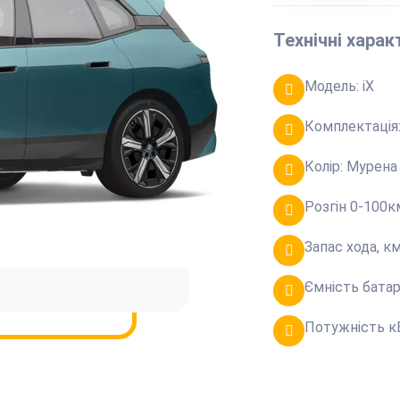
Технічні хара
Модель:
iX
Комплектація
Колір:
Мурена
Розгін 0-100к
Запас хода, к
Ємність батар
Потужність к