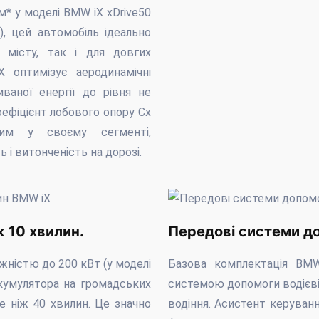
* у моделі BMW iX xDrive50
), цей автомобіль ідеально
 місту, так і для довгих
 оптимізує аеродинамічні
ваної енергії до рівня не
оефіцієнт лобового опору Cx
им у своєму сегменті,
і витонченість на дорозі.
 10 хвилин.
Передові системи до
ністю до 200 кВт (у моделі
Базова комплектація BM
акумулятора на громадських
системою допомоги водієві,
е ніж 40 хвилин. Це значно
водіння. Асистент керуванн